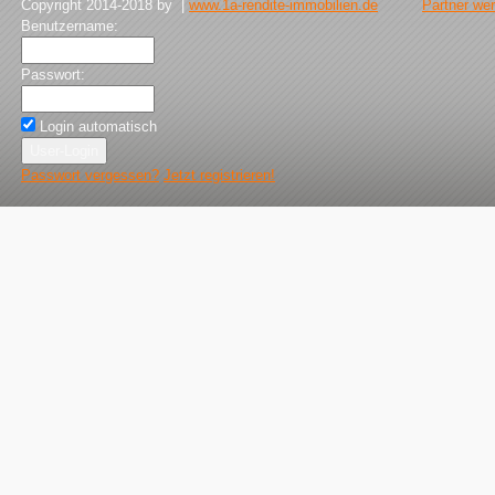
Copyright 2014-2018 by |
www.1a-rendite-immobilien.de
Partner we
Benutzername:
Passwort:
Login automatisch
Passwort vergessen?
Jetzt registrieren!