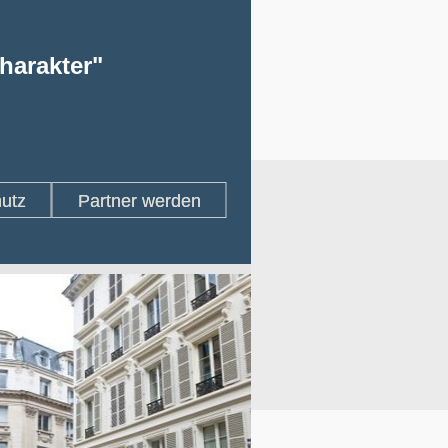
arakter"
utz
Partner werden