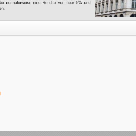
Sie normalerweise eine Rendite von über 8% und
en.
H